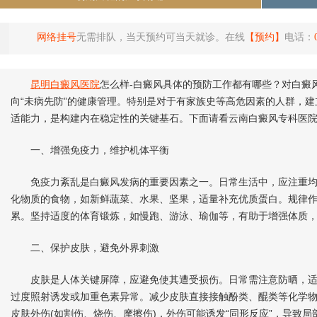
网络挂号
无需排队，当天预约可当天就诊。在线
【预约】
电话：
昆明白癜风医院
怎么样-白癜风具体的预防工作都有哪些？对白癜
向“未病先防”的健康管理。特别是对于有家族史等高危因素的人群，
适能力，是构建内在稳定性的关键基石。下面请看云南白癜风专科医
一、增强免疫力，维护机体平衡
免疫力紊乱是白癜风发病的重要因素之一。日常生活中，应注重均
化物质的食物，如新鲜蔬菜、水果、坚果，适量补充优质蛋白。规律
累。坚持适度的体育锻炼，如慢跑、游泳、瑜伽等，有助于增强体质
二、保护皮肤，避免外界刺激
皮肤是人体关键屏障，应避免使其遭受损伤。日常需注意防晒，适
过度照射诱发或加重色素异常。减少皮肤直接接触酚类、醌类等化学
皮肤外伤(如割伤、烧伤、摩擦伤)，外伤可能诱发“同形反应”，导致