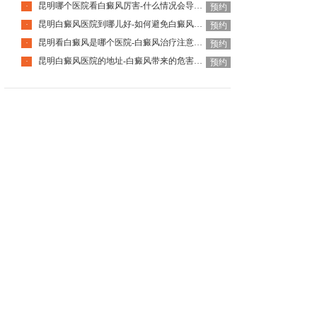
昆明哪个医院看白癜风厉害-什么情况会导致白癜风越来越多
·
预约
昆明白癜风医院到哪儿好-如何避免白癜风病情的加重
·
预约
昆明看白癜风是哪个医院-白癜风治疗注意什么
·
预约
昆明白癜风医院的地址-白癜风带来的危害有哪些呢
·
预约