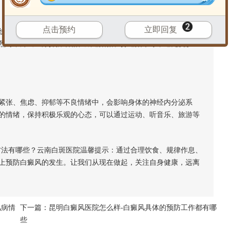
点击预约
立即回复
会损伤皮肤中的黑色素细胞，导致黑色素合成减少。在日常生
烈时，外出应涂抹防晒霜、戴遮阳帽、打遮阳伞等，避免皮肤直
张、焦虑、抑郁等不良情绪中，会影响身体的神经内分泌系
的情绪，保持积极乐观的心态，可以通过运动、听音乐、旅游等
法有哪些？云南白斑医院温馨提示：通过合理饮食、规律作息、
上预防白癜风的发生。让我们从现在做起，关注自身健康，远离
风病情
下一篇：
昆明白癜风医院怎么样-白癜风具体的预防工作都有哪
些