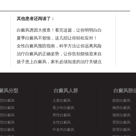
其他患者还阅读了：
白癜风诱因大搜查！看完这篇，让你明明白白
夏季白癜风不烦恼，这几招让你轻松应对！
女性白癜风预防指南，科学方法让你远离风险
治疗白癜风的正确姿势，让你告别烦恼迎来自
孩子患上白癜风，家长必须知道的治疗关键点
癜风分型
白癜风人群
白癜风部
型白癜风
儿童白癜风
面部白癜风
型白癜风
青少年白癜风
胸部白癜风
型白癜风
男性白癜风
颈部白癜风
型白癜风
女性白癜风
背部白癜风
型白癜风
中老年白癜风
双臂白癜风