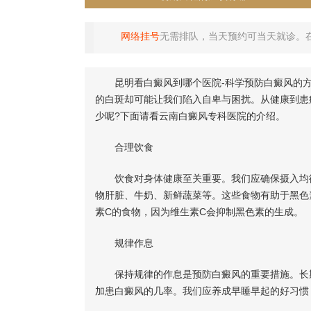
网络挂号
无需排队，当天预约可当天就诊。
昆明看白癜风到哪个医院-科学预防白癜风的方
的白斑却可能让我们陷入自卑与困扰。从健康到患
少呢?下面请看云南白癜风专科医院的介绍。
合理饮食
饮食对身体健康至关重要。我们应确保摄入均衡
物肝脏、牛奶、新鲜蔬菜等。这些食物有助于黑色
素C的食物，因为维生素C会抑制黑色素的生成。
规律作息
保持规律的作息是预防白癜风的重要措施。长期
加患白癜风的几率。我们应养成早睡早起的好习惯