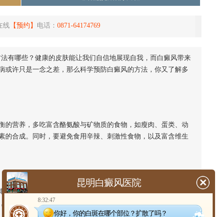
在线
【预约】
电话：
0871-64174769
法有哪些？健康的皮肤能让我们自信地展现自我，而白癜风带来
病或许只是一念之差，那么科学预防白癜风的方法，你又了解多
的营养，多吃富含酪氨酸与矿物质的食物，如瘦肉、蛋类、动
素的合成。同时，要避免食用辛辣、刺激性食物，以及富含维生
昆明白癜风医院
熬夜、睡眠不足会导致身体免疫力下降，内分泌失调，从而增
8:32:47
，每天保证7-8小时的睡眠时间，让身体得到充分的休息和恢复。
你好，你的白斑在哪个部位？扩散了吗？