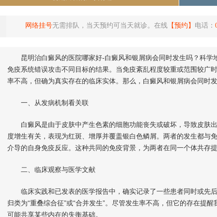
网络挂号
无需排队，当天预约可当天就诊。在线
【预约】
电话：
昆明治白癜风的医院哪家好-白癜风和银屑病会同时发生吗？科学地看
免疫系统错误攻击不同目标的结果。当免疫紊乱程度较重或范围较广
率不高，但确为真实存在的临床实体。那么，白癜风和银屑病会同时发
一、从发病机制看关联
白癜风是由于皮肤中产生色素的细胞功能丧失或破坏，导致皮肤出
度增生有关，表现为红斑、增厚并覆盖银白色鳞屑。两者的发生都与免
介导的自身免疫反应。这种共同的免疫背景，为两者在同一个体共存
二、临床观察与医学文献
临床实践和已发表的医学报告中，确实记录了一些患者同时或先后
归类为“重叠综合征”或“合并发生”。尽管发生率不高，但它的存在提
可能共享某些内在的失衡基础。