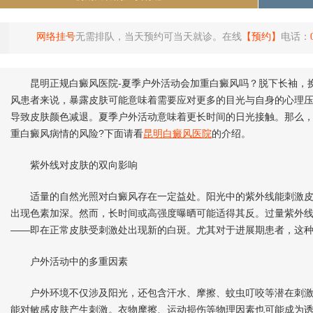
网络挂号
无需排队，当天预约可当天就诊。在线
【预约】
电话：
昆明正规白癜风医院-夏季户外活动会加重白癜风吗？脱下长袖，换
风患者来说，暴露皮肤可能意味着需要应对更多的目光与自身的心理
导致皮肤颜色减退。夏季户外活动意味着更长时间的日光接触。那么
重白癜风病情的风险?下面请看
昆明白癜风医院
的介绍。
紫外线对皮肤的双向影响
适量的自然光照对白癜风存在一定益处。阳光中的紫外线能刺激皮
出现色素加深。然而，长时间或高强度曝晒可能适得其反。过量紫外
——即在正常皮肤受刺激处出现新的白斑。尤其对于进展期患者，这
户外活动中的多重因素
户外环境不仅涉及阳光，还包含汗水、摩擦、蚊虫叮咬等潜在刺激
能对敏感皮肤产生刺激。衣物摩擦、运动损伤等物理因素也可能成为