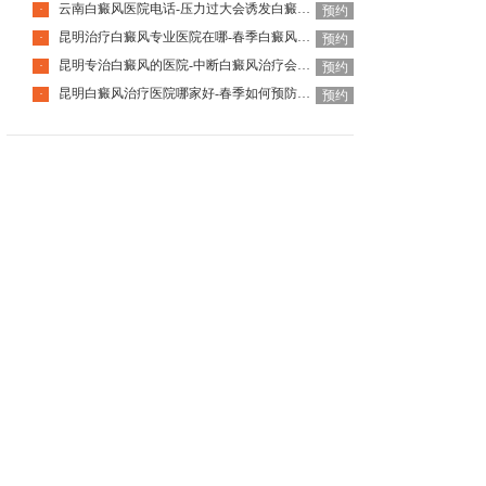
云南白癜风医院电话-压力过大会诱发白癜风扩散吗
·
预约
昆明治疗白癜风专业医院在哪-春季白癜风更明显是为什么
·
预约
昆明专治白癜风的医院-中断白癜风治疗会有什么后果
·
预约
昆明白癜风治疗医院哪家好-春季如何预防白癜风加重呢
·
预约