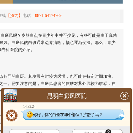
在线
【预约】
电话：
0871-64174769
白癜风吗？皮肤白点在青少年中并不少见，有些可能是由于真菌
癜风。白癜风的白斑通常边界清晰，颜色逐渐变深。那么，青少
风专科医院的介绍。
各异的白斑。其发展有时较为缓慢，也可能在特定时期加快。
之一。需要注意的是，白癜风患者的皮肤对紫外线较为敏感，在
应。
昆明白癜风医院
14:32:24
你好，你的白斑在哪个部位？扩散了吗？
身上出现白点。例如，单纯糠疹在儿童和青少年中就非常普
往往伴有少许细小鳞屑。贫血痣也是一种先天性色素减退斑，通
白斑本身不发红。此外，无色素痣、花斑癣等情况，同样需要通