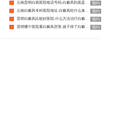
云南昆明白斑医院电话号码-白癜风到底是怎么引起的呢
·
预约
云南白癜风专科医院地址-白癜风吃什么食物对病情好
·
预约
昆明白癜风比较好医院-什么方法治疗白癜风见效快
·
预约
昆明哪个医院看白癜风厉害-孩子得了白癜风怎么办
·
预约