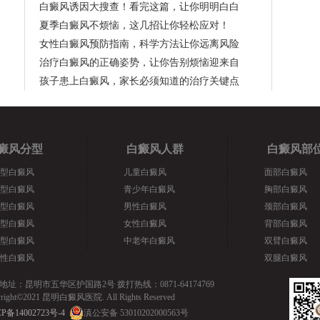
白癜风诱因大搜查！看完这篇，让你明明白白
夏季白癜风不烦恼，这几招让你轻松应对！
女性白癜风预防指南，科学方法让你远离风险
治疗白癜风的正确姿势，让你告别烦恼迎来自
孩子患上白癜风，家长必须知道的治疗关键点
癜风分型
白癜风人群
白癜风部
型白癜风
儿童白癜风
面部白癜风
型白癜风
青少年白癜风
胸部白癜风
型白癜风
男性白癜风
颈部白癜风
型白癜风
女性白癜风
背部白癜风
型白癜风
中老年白癜风
双臂白癜风
性白癜风
双腿白癜风
地址：昆明市五华区护国路2号 拨打热线：0871-64174769
yright©2021 昆明白癜风医院. All Rights Reserved
P备14002723号-4
滇公安备 53010202000563号