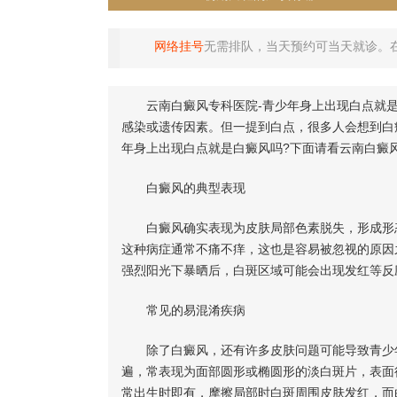
网络挂号
无需排队，当天预约可当天就诊。
云南白癜风专科医院-青少年身上出现白点就是
感染或遗传因素。但一提到白点，很多人会想到白
年身上出现白点就是白癜风吗?下面请看云南白癜
白癜风的典型表现
白癜风确实表现为皮肤局部色素脱失，形成形态
这种病症通常不痛不痒，这也是容易被忽视的原因
强烈阳光下暴晒后，白斑区域可能会出现发红等反
常见的易混淆疾病
除了白癜风，还有许多皮肤问题可能导致青少年
遍，常表现为面部圆形或椭圆形的淡白斑片，表面
常出生时即有，摩擦局部时白斑周围皮肤发红，而