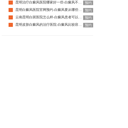
昆明治疗白癜风医院哪家好一些-白癜风不治的危害有哪些
·
预约
昆明白癜风医院官网预约-白癜风要从哪些方面来进行护理
·
预约
云南昆明白斑医院怎么样-白癜风患者可以吃哪些坚果呢
·
预约
昆明皮肤白癜风的治疗医院-白癜风比较容易出现在什么部位
·
预约