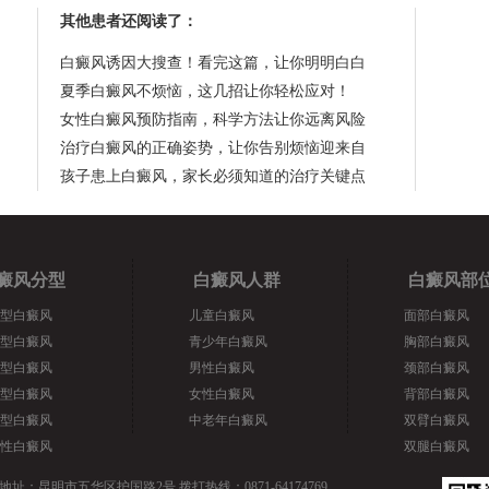
其他患者还阅读了：
白癜风诱因大搜查！看完这篇，让你明明白白
夏季白癜风不烦恼，这几招让你轻松应对！
女性白癜风预防指南，科学方法让你远离风险
治疗白癜风的正确姿势，让你告别烦恼迎来自
孩子患上白癜风，家长必须知道的治疗关键点
癜风分型
白癜风人群
白癜风部
型白癜风
儿童白癜风
面部白癜风
型白癜风
青少年白癜风
胸部白癜风
型白癜风
男性白癜风
颈部白癜风
型白癜风
女性白癜风
背部白癜风
型白癜风
中老年白癜风
双臂白癜风
性白癜风
双腿白癜风
地址：昆明市五华区护国路2号 拨打热线：0871-64174769