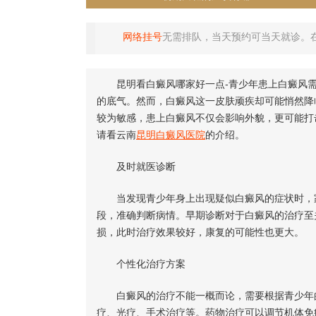
网络挂号
无需排队，当天预约可当天就诊。
昆明看白癜风哪家好一点-青少年患上白癜风
的底气。然而，白癜风这一皮肤顽疾却可能悄然降
较为敏感，患上白癜风不仅会影响外貌，更可能打
请看云南
昆明白癜风医院
的介绍。
及时就医诊断
当发现青少年身上出现疑似白癜风的症状时，家
段，准确判断病情。早期诊断对于白癜风的治疗至
损，此时治疗效果较好，康复的可能性也更大。
个性化治疗方案
白癜风的治疗不能一概而论，需要根据青少年的
疗、光疗、手术治疗等。药物治疗可以调节机体免