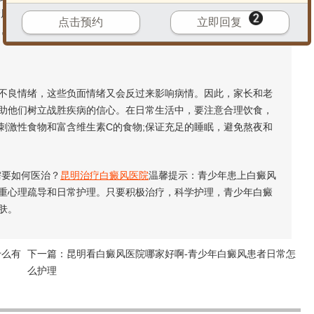
癜风患者，手术治疗如黑色素细胞移植等可以快速改善外观。同
点击预约
立即回复
，避免使用对生长发育有不良影响的药物。
良情绪，这些负面情绪又会反过来影响病情。因此，家长和老
助他们树立战胜疾病的信心。在日常生活中，要注意合理饮食，
刺激性食物和富含维生素C的食物;保证充足的睡眠，避免熬夜和
要如何医治？
昆明治疗白癜风医院
温馨提示：青少年患上白癜风
重心理疏导和日常护理。只要积极治疗，科学护理，青少年白癜
肤。
什么有
下一篇：
昆明看白癜风医院哪家好啊-青少年白癜风患者日常怎
么护理