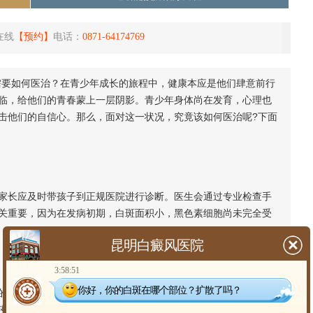
在线
【预约】
电话：
0871-64174769
需要如何医治？在青少年成长的旅程中，健康本应是他们肆意前行
临，给他们的青春蒙上一层阴影。
青少年身体尚在发育，心理也
击他们的自信心。那么，面对这一状况，究竟该如何医治呢?下面
长应及时带孩子到正规医院进行诊断。医生会通过专业检查手
关重要，因为在发病初期，白斑面积小，黑色素细胞尚未完全受
昆明白癜风医院
3:58:51
你好，你的白斑在哪个部位？扩散了吗？
具体情况制定个性化的治疗方案。常见的治疗方法有药物治
疫功能，促进黑色素细胞的生成;光疗通过特定波长的光线照射白