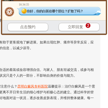
16:34:35
你好，你的白斑在哪个部位？扩散了吗？
压力过大或情绪波动可能对状况产生影响，可尝试通过散步、
养素，但无需过度依赖特定食物，避免偏信“食疗”替代正规治疗。
点击预约
立即回复
助于更客观地了解进展。如果出现红肿、瘙痒等异常反应，应
的信息，以减少误导。
适的着装或妆容增强自信。与家人、朋友坦诚交流，或参与相
状况只是个人的一部分，不影响自身的价值与能力。
注意什么？
昆明白癜风专科医院
温馨提示：治疗白癜风是一个需
更离不开日常生活的细心维护与积极心态的建立。通过科学的管
好地面对这一状况，逐步改善皮肤表现，并维持整体健康。每一