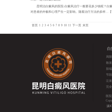
昆明治白癜风的医院-白癜风治疗一般要花多少钱呢？白
对患者的外貌和心理产生一定影响。随着治疗方法的多样…【
首页
1
2
3
4
5
6
7
8
9
10
11
下一页
末页
白
局限
散发
肢端
节段
泛发
完全
医院
Cop
滇IC