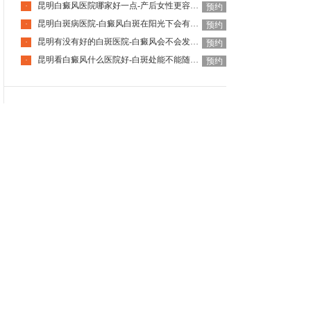
昆明白癜风医院哪家好一点-产后女性更容易患上白癜风是什么原因
·
预约
昆明白斑病医院-白癜风白斑在阳光下会有特殊表现吗
·
预约
昆明有没有好的白斑医院-白癜风会不会发展成其他严重皮肤病呢
·
预约
昆明看白癜风什么医院好-白斑处能不能随意抓挠摩擦刺激皮肤呢
·
预约