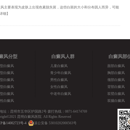
癜风主要表现为皮肤上出现色素脱失斑，这些白斑的大小和分布因人而异，可能
详细
】
癜风分型
白癜风人群
白癜风部
型白癜风
儿童白癜风
面部白癜风
型白癜风
青少年白癜风
胸部白癜风
型白癜风
男性白癜风
颈部白癜风
型白癜风
女性白癜风
背部白癜风
型白癜风
中老年白癜风
双臂白癜风
性白癜风
双腿白癜风
地址：昆明市五华区护国路2号 拨打热线：0871-64174769
yright©2021 昆明白癜风医院. All Rights Reserved
P备14002723号-4
滇公安备 53010202000563号