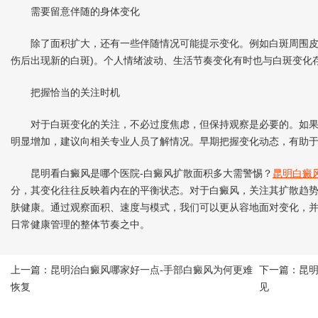
需要留意伴随的身体变化
除了面积扩大，还有一些伴随情况可能提示变化。例如白斑周围皮肤
伤后出现新的白斑)。个人情绪波动、生活节奏变化有时也与白斑变化
把握恰当的关注时机
对于白斑变化的关注，不必过度焦虑，但保持观察是必要的。如果
明显增加，建议向相关专业人员了解情况。早期把握变化动态，有助
昆明看白癜风是哪个医院-白癜风扩散面积多大需警惕？
昆明白癜
分，其变化往往反映着内在的平衡状态。对于白癜风，关注其扩散趋
肤健康。通过观察面积、速度与模式，我们可以更从容地面对变化，
日常健康管理的整体节奏之中。
上一篇：
昆明治白癜风哪家好一点-手部白癜风为何更难
下一篇：
昆
恢复
见