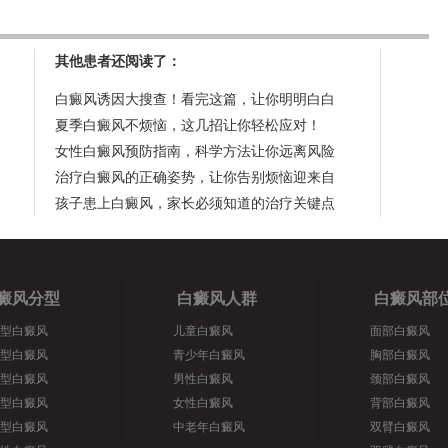
其他患者还阅读了：
白癜风诱因大搜查！看完这篇，让你明明白白
夏季白癜风不烦恼，这几招让你轻松应对！
女性白癜风预防指南，科学方法让你远离风险
治疗白癜风的正确姿势，让你告别烦恼迎来自
孩子患上白癜风，家长必须知道的治疗关键点
癜风分型
白癜风人群
白癜风部
型白癜风
儿童白癜风
面部白癜风
型白癜风
青少年白癜风
胸部白癜风
型白癜风
男性白癜风
颈部白癜风
型白癜风
女性白癜风
背部白癜风
型白癜风
中老年白癜风
双臂白癜风