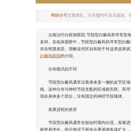
网络挂号
无需排队，当天预约可当天就诊。
云南治疗白斑病医院-节段型白癜风和寻常型有
多样。在临床观察中，节段型白癜风和寻常型白癜
存在明显差异。理解这些区别有助于对这类皮肤状
白癜风医院
的介绍。
分布模式的不同
节段型白癜风通常沿着身体某一侧的皮节区域分
线。这种分布与神经节段支配的区域相关联。而寻
现在身体多个部位，没有固定的神经节段规律。
发展进程的差异
节段型白癜风通常在较短时期内出现，发展进程
能更易变化，部分情况下斑块会逐渐增多或扩大，