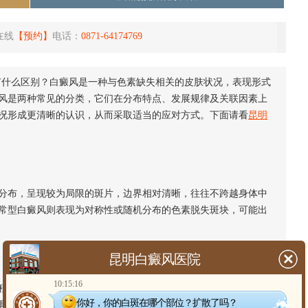
在线
【预约】
电话：
0871-64174769
什么区别？白癜风是一种与色素缺失相关的皮肤状况，表现形式
风是两种常见的分类，它们在分布特点、发展规律及关联因素上
况形成更清晰的认识，从而采取适当的应对方式。下面请看
昆明
布，呈现较为局限的斑片，边界相对清晰，往往不跨越身体中
常型白癜风则表现为对称性或随机分布的色素脱失斑块，可能出
昆明白癜风医院
10:15:16
相对稳定，扩展趋势较为局限。寻常型白癜风的发展进程则可
你好，你的白斑在哪个部位？扩散了吗？
具有相对不可预测的特点。