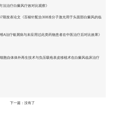
种方法治疗白癜风疗效对比观察》
7期发表论文《百棱针配合308准分子激光用于头面部白癜风的临
阿维A治疗银屑病与未应用过此类药物患者在中医治疗后对比效果》
《细胞自体体外再生技术与负压吸疱表皮移植术在白癜风临床治疗
下一篇：没有了