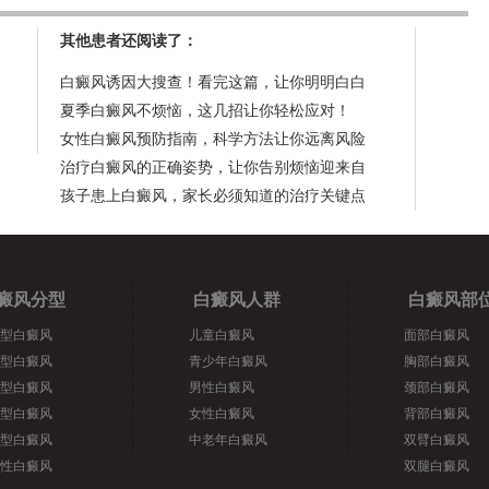
其他患者还阅读了：
白癜风诱因大搜查！看完这篇，让你明明白白
夏季白癜风不烦恼，这几招让你轻松应对！
女性白癜风预防指南，科学方法让你远离风险
治疗白癜风的正确姿势，让你告别烦恼迎来自
孩子患上白癜风，家长必须知道的治疗关键点
癜风分型
白癜风人群
白癜风部
型白癜风
儿童白癜风
面部白癜风
型白癜风
青少年白癜风
胸部白癜风
型白癜风
男性白癜风
颈部白癜风
型白癜风
女性白癜风
背部白癜风
型白癜风
中老年白癜风
双臂白癜风
性白癜风
双腿白癜风