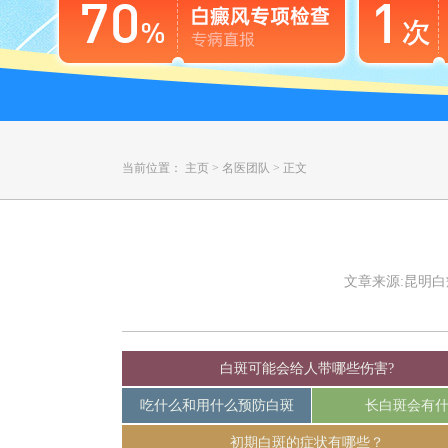
当前位置：
主页
>
名医团队
>
正文
文章来源:昆明白癜风
白斑可能会给人带哪些伤害?
吃什么和用什么预防白斑
长白斑会有
初期白斑的症状有哪些？