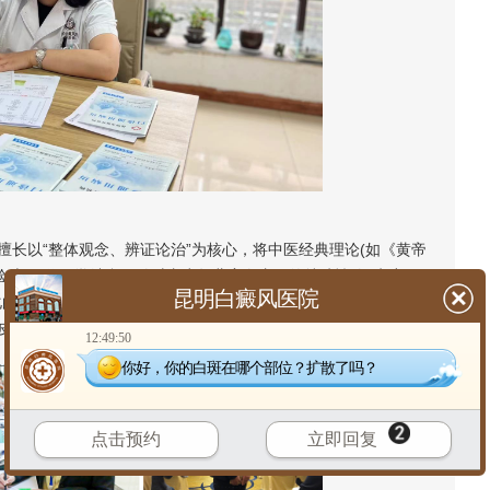
以“整体观念、辨证论治”为核心，将中医经典理论(如《黄帝
验)与现代医学结合，针对青少年儿童白癜风的特殊性(如脏腑娇
昆明白癜风医院
化的诊疗方案——避免强效药物对孩子身体的负担，又通过中药调
皮肤免疫环境，促进黑色素生成。
12:49:50
你好，你的白斑在哪个部位？扩散了吗？
点击预约
立即回复