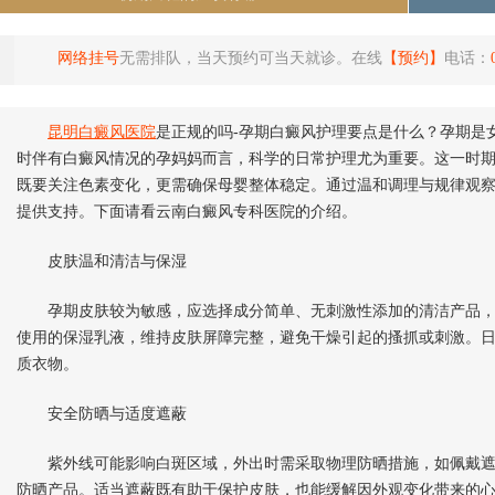
网络挂号
无需排队，当天预约可当天就诊。在线
【预约】
电话：
昆明白癜风医院
是正规的吗-孕期白癜风护理要点是什么？孕期是
时伴有白癜风情况的孕妈妈而言，科学的日常护理尤为重要。这一时
既要关注色素变化，更需确保母婴整体稳定。通过温和调理与规律观
提供支持。下面请看云南白癜风专科医院的介绍。
皮肤温和清洁与保湿
孕期皮肤较为敏感，应选择成分简单、无刺激性添加的清洁产品，
使用的保湿乳液，维持皮肤屏障完整，避免干燥引起的搔抓或刺激。
质衣物。
安全防晒与适度遮蔽
紫外线可能影响白斑区域，外出时需采取物理防晒措施，如佩戴遮
防晒产品。适当遮蔽既有助于保护皮肤，也能缓解因外观变化带来的