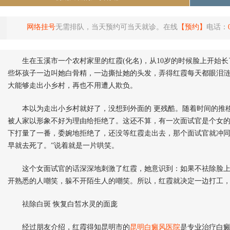
网络挂号
无需排队，当天预约可当天就诊。在线
【预约】
电话：
生在玉溪市一个农村家里的红霞(化名)，从10岁的时候脸上开始长
些坏孩子一边叫她白骨精，一边撕扯她的头发，弄得红霞每天都眼泪
大能够走出小乡村，再也不用遭人欺负。
本以为走出小乡村就好了，没想到外面的 更残酷。随着时间的推移
被人家以形象不好为理由给拒绝了。这还不算，有一次面试官是个女
下打量了一番，委婉地拒绝了，还没等红霞走出去，那个面试官就冲同
早就去死了。”说着就是一片哄笑。
这个女面试官的话深深地刺激了红霞，她意识到：如果不祛除脸上
开熟悉的人嘲笑，躲不开陌生人的嘲笑。所以，红霞就决定一边打工
祛除白斑 恢复白皙水灵的面庞
经过朋友介绍，红霞得知昆明市的
昆明白癜风医院
是专业治疗白