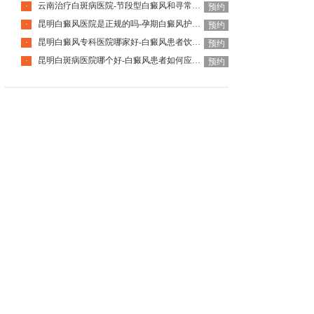
云南治疗白斑病医院-节段型白癜风和寻常型有什么区别
·
预约
昆明白癜风医院是正规的吗-孕期白癜风护理要点是什么
·
预约
昆明白癜风专科医院哪家好-白癜风患者饮食需注意什么
·
预约
昆明白斑病医院哪个好-白癜风患者如何应对夏季
·
预约