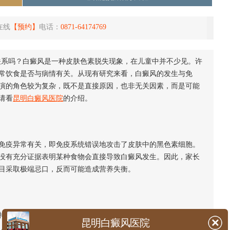
在线
【预约】
电话：
0871-64174769
系吗？白癜风是一种皮肤色素脱失现象，在儿童中并不少见。许
常饮食是否与病情有关。从现有研究来看，白癜风的发生与免
演的角色较为复杂，既不是直接原因，也非无关因素，而是可能
请看
昆明白癜风医院
的介绍。
疫异常有关，即免疫系统错误地攻击了皮肤中的黑色素细胞。
没有充分证据表明某种食物会直接导致白癜风发生。因此，家长
目采取极端忌口，反而可能造成营养失衡。
机体正常机能，包括免疫调节。对于患有白癜风的儿童，确保
昆明白癜风医院
，适量摄入含铜、锌的食物(如坚果、全谷物)，可能对黑色素合成