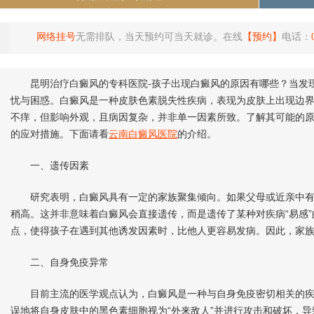
网络挂号
无需排队，当天预约可当天就诊。在线
【预约】
电话：
昆明治疗白癜风的专科医院-孩子出现白癜风的原因有哪些？当发现
忧与困惑。白癜风是一种皮肤色素脱失性疾病，表现为皮肤上出现边
不痒，但影响外观，且病因复杂，并非单一因素所致。了解其可能的
的应对措施。下面请看
云南白癜风医院
的介绍。
一、遗传因素
研究表明，白癜风具有一定的家族聚集倾向。如果父母或近亲中有
稍高。这并非意味着白癜风会直接遗传，而是遗传了某种对疾病“易感
点，使得孩子在遇到其他诱发因素时，比他人更容易发病。因此，家
二、自身免疫异常
目前主流的医学观点认为，白癜风是一种与自身免疫密切相关的疾
误地将自身皮肤中的黑色素细胞视为“外来敌人”并进行攻击和破坏，