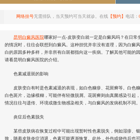
网络挂号
无需排队，当天预约可当天就诊。在线
【预约】
电话：
昆明白癜风医院
哪家好一点-皮肤变白就一定是白癜风吗？在日常
的情况时，往往会联想到白癜风。这种担忧并非没有道理，因为白癜
白的原因多种多样，并非所有白斑都指向这一疾病。了解其他可能的
请看昆明白癜风医院的介绍。
色素减退斑的影响
皮肤变白有时是色素减退的表现，如白色糠疹、花斑癣等。白色糠
白色斑片，边缘模糊，可能伴有轻微脱屑。花斑癣则由真菌感染引起
情况往往与遗传、环境或微生物感染相关，与白癜风的发病机制不同
炎症后色素脱失
某些皮肤病在恢复过程中可能出现暂时性色素脱失，例如湿疹、银
致，随着皮肤炎症消退，色素可能逐渐恢复。此外，外伤或烧伤后也