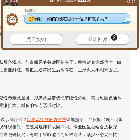
16:08:8
你好，你的白斑在哪个部位？扩散了吗？
暂时性的色素减退区域。这些白斑通常局限在原有皮损范围
素可能自然恢复，这与白癜风进行性发展的特点有所不同。
点击预约
立即回复
颜色浅淡。与白癜风的关键区别在于，摩擦贫血痣部位时，白
往更显鲜红。贫血痣通常出生后即存在，且形态大小相对固定。
性色素减退斑，形态常呈带状或节段性分布。其白斑颜色通常
逐渐扩大、增多的特点形成对比。
误诊成什么？
昆明治疗白癜风医院
温馨提示：当皮肤出现不明原
况外观相似，但发展规律和成因不同。专业医生会结合皮损形
早期明确状况，有助于采取适合的应对方式，减少不必要的忧