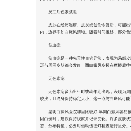
炎症后色素减退
皮肤在经历湿疹、皮炎或创伤恢复后，可能出现
内，边界不如白癜风清晰。随着时间推移，部分色
贫血痣
贫血痣是一种先天性血管异常，表现为局部皮肤
斑与周围皮肤都会发红，而白癜风皮损在摩擦后往
无色素痣
无色素痣多为出生时或幼年期出现，表现为局限
较浅，且终身保持稳定大小。这一点与白癜风可能
昆明白癜风医院哪里比较好-早期白癜风容易被
因白斑时，建议保持观察并记录变化。许多皮肤状
态、分布特征，必要时借助伍德灯检查进行区分。