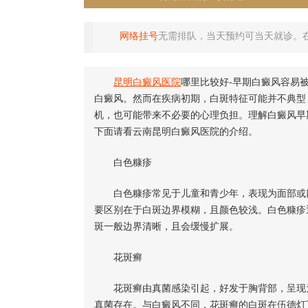
网络挂号
无需排队，当天预约可当天就诊。
昆明白癜风医院
哪里比较好-早期白癜风容易
白癜风。然而在疾病初期，白斑特征可能并不典型
机，也可能带来不必要的心理负担。理解白癜风早
下面请看云南昆明白癜风医院的介绍。
白色糠疹
白色糠疹常见于儿童和青少年，表现为面部或四
要区别在于白斑边界模糊，且颜色较浅。白色糠疹
斑一般边界清晰，且会缓慢扩展。
花斑癣
花斑癣由真菌感染引起，好发于胸背部，呈现为
真菌存在。与白癜风不同，花斑癣的白斑在伍德灯