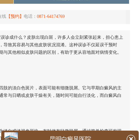
在线
【预约】
电话：
0871-64174769
被误诊成什么？皮肤出现白斑，许多人会立刻紧张起来，担心患上
，导致其容易与其他皮肤状况混淆。这种误诊不仅延误干预时
期与其他相似皮肤问题的区别，有助于更从容地面对病情变化。
肢的淡白色斑片，表面可能有细微脱屑。它与早期白癜风的主
通常与日晒或皮肤干燥有关，随时间可能自行淡化，而白癜风白
淡白或淡褐色斑块，有时伴有轻微脱屑。通过简单检查可发现
昆明白癜风医院
下常呈现黄绿色荧光，且抗真菌治疗通常有效。