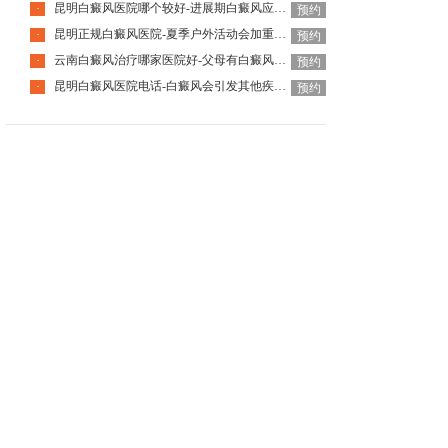
昆明白癜风医院哪个较好-进展期白癜风应避免什么
·
预约
昆明正规白癜风医院-夏季户外活动会加重白癜风吗
·
预约
云南白癜风治疗哪家医院好-父母有白癜风孩子一定会患病吗
·
预约
昆明白癜风医院电话-白癜风会引发其他疾病吗
·
预约