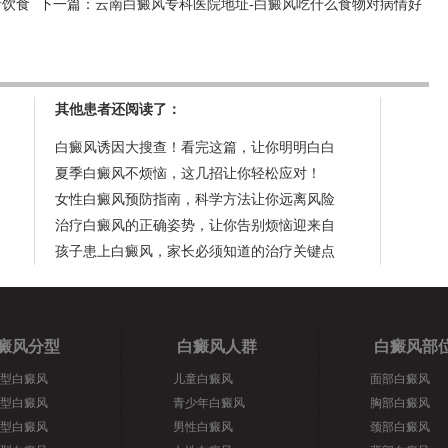
者饮食
下一篇：
云南白癜风专科医院地址-白癜风吃什么食物对病情好
其他患者还阅读了：
白癜风诱因大搜查！看完这篇，让你明明白白
夏季白癜风不烦恼，这几招让你轻松应对！
女性白癜风预防指南，科学方法让你远离风险
治疗白癜风的正确姿势，让你告别烦恼迎来自
孩子患上白癜风，家长必须知道的治疗关键点
癜风分型
白癜风人群
白癜风部
型白癜风
儿童白癜风
面部白癜风
型白癜风
青少年白癜风
胸部白癜风
型白癜风
男性白癜风
颈部白癜风