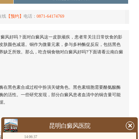
在线
【预约】
电话：
0871-64174769
癜风好吗？面对白癜风这一皮肤顽疾，患者常关注日常饮食的影
皮肤颜色减退。铜作为微量元素，参与多种酶促反应，包括黑色
养缺乏所致。那么，吃含铜食物对白癜风好吗?下面请看云南白癜
在黑色素合成过程中扮演关键角色。黑色素细胞需要酪氨酸酶
酶的活性。一些研究发现，部分白癜风患者血清中的铜含量可能
据。
昆明白癜风医院
贝类海鲜、坚果、豆类、全谷物以及黑巧克力等都是铜的良好
14:06:37
元素，无需过度补充。