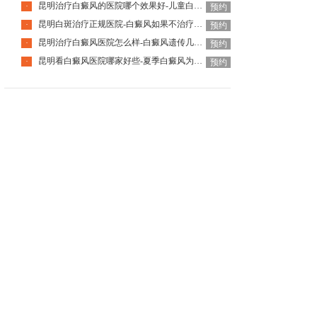
昆明治疗白癜风的医院哪个效果好-儿童白癜风用药注意什么
·
预约
昆明白斑治疗正规医院-白癜风如果不治疗会怎样
·
预约
昆明治疗白癜风医院怎么样-白癜风遗传几率大不大
·
预约
昆明看白癜风医院哪家好些-夏季白癜风为何容易扩散
·
预约