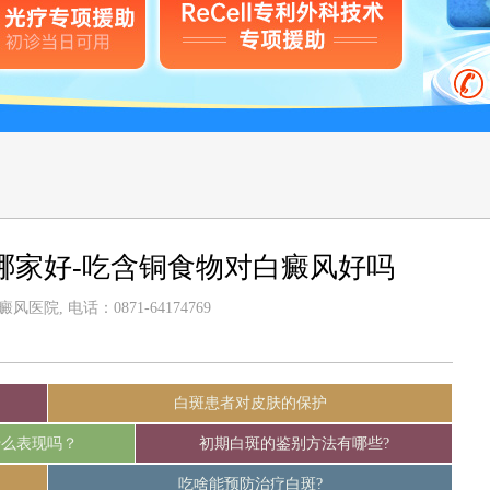
哪家好-吃含铜食物对白癜风好吗
医院, 电话：0871-64174769
白斑患者对皮肤的保护
什么表现吗？
初期白斑的鉴别方法有哪些?
吃啥能预防治疗白斑?