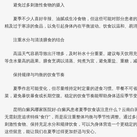
避免过多刺激性食物的摄入
夏季不少人喜好辛辣、油腻或生冷食物，但这些可能对部分患者的
精及过于寒凉的食品，以免引起身体内在平衡波动。饮食以温和、易
注重水分与清淡膳食的结合
高温天气容易导致出汗增多，及时补水十分重要。建议每天饮用充
等含水量高的蔬果。膳食烹调以清蒸、炖煮为宜，避免重盐、重糖，
保持规律与均衡的饮食节奏
夏季作息可能变化，但尽量维持定时定量的进食习惯。早餐不可省
菜，避免暴饮暴食或长期空腹。稳定的饮食节奏能帮助身体适应季节
昆明白癜风哪家医院好-白癜风患者夏季饮食该注意什么？云南白斑
无需刻意追求特殊“食疗”，而是应注重整体均衡与季节性调整。通过
刺激性食物、保持充足水分和规律饮食，可以为身体营造一个更稳定
这些留意，能让我们在夏季过得更加舒适与安心。