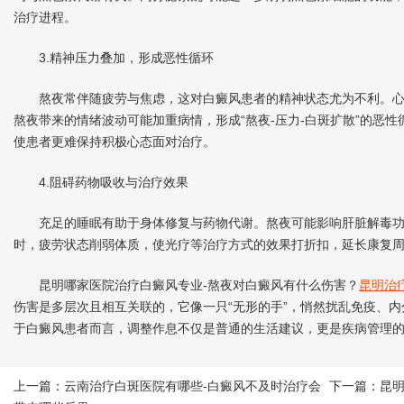
治疗进程。
3.精神压力叠加，形成恶性循环
熬夜常伴随疲劳与焦虑，这对白癜风患者的精神状态尤为不利。心
熬夜带来的情绪波动可能加重病情，形成“熬夜-压力-白斑扩散”的恶
使患者更难保持积极心态面对治疗。
4.阻碍药物吸收与治疗效果
充足的睡眠有助于身体修复与药物代谢。熬夜可能影响肝脏解毒功
时，疲劳状态削弱体质，使光疗等治疗方式的效果打折扣，延长康复
昆明哪家医院治疗白癜风专业-熬夜对白癜风有什么伤害？
昆明治
伤害是多层次且相互关联的，它像一只“无形的手”，悄然扰乱免疫、
于白癜风患者而言，调整作息不仅是普通的生活建议，更是疾病管理
上一篇：
云南治疗白斑医院有哪些-白癜风不及时治疗会
下一篇：
昆