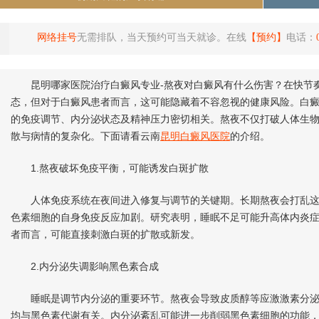
网络挂号
无需排队，当天预约可当天就诊。在线
【预约】
电话：
昆明哪家医院治疗白癜风专业-熬夜对白癜风有什么伤害？在快节奏
态，但对于白癜风患者而言，这可能隐藏着不容忽视的健康风险。白
的免疫调节、内分泌状态及精神压力密切相关。熬夜不仅打破人体生
散与病情的复杂化。下面请看云南
昆明白癜风医院
的介绍。
1.熬夜破坏免疫平衡，可能诱发白斑扩散
人体免疫系统在夜间进入修复与调节的关键期。长期熬夜会打乱这
色素细胞的自身免疫反应加剧。研究表明，睡眠不足可能升高体内炎
者而言，可能直接刺激白斑的扩散或新发。
2.内分泌失调影响黑色素合成
睡眠是调节内分泌的重要环节。熬夜会导致皮质醇等应激激素分泌
均与黑色素代谢有关。内分泌紊乱可能进一步削弱黑色素细胞的功能