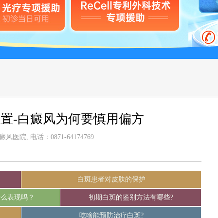
置-白癜风为何要慎用偏方
医院, 电话：0871-64174769
白斑患者对皮肤的保护
什么表现吗？
初期白斑的鉴别方法有哪些?
吃啥能预防治疗白斑?