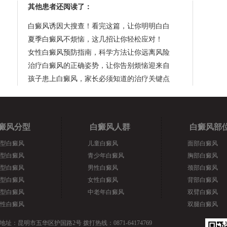
其他患者还阅读了：
白癜风诱因大搜查！看完这篇，让你明明白白
夏季白癜风不烦恼，这几招让你轻松应对！
女性白癜风预防指南，科学方法让你远离风险
治疗白癜风的正确姿势，让你告别烦恼迎来自
孩子患上白癜风，家长必须知道的治疗关键点
癜风分型
白癜风人群
白癜风部
型白癜风
儿童白癜风
面部白癜风
型白癜风
青少年白癜风
胸部白癜风
型白癜风
男性白癜风
颈部白癜风
型白癜风
女性白癜风
背部白癜风
型白癜风
中老年白癜风
双臂白癜风
性白癜风
双腿白癜风
地址：昆明市五华区护国路2号 拨打热线：0871-64174769