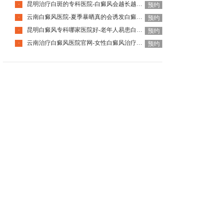
昆明治疗白斑的专科医院-白癜风会越长越多吗
·
预约
云南白癜风医院-夏季暴晒真的会诱发白癜风吗
·
预约
昆明白癜风专科哪家医院好-老年人易患白癜风吗
·
预约
云南治疗白癜风医院官网-女性白癜风治疗应注意什么
·
预约