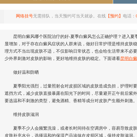
网络挂号
无需排队，当天预约可当天就诊。在线
【预约】
电话：
昆明白癜风哪个医院治疗的好-夏季白癜风怎么正确护理？进入夏季
显增加，对于存在白癜风症状的人群来说，做好日常护理是维持皮肤
理方式不当出现皮肤不适，不仅影响日常状态，也会给生活带来不必
少外界刺激对皮肤的影响，更好地维持皮肤的稳定。下面请看
昆明白
做好温和防晒
夏季阳光强烈，过量照射会对皮损区域的皮肤造成负担，护理时要
遮挡方式，减少皮肤直接暴露在阳光下的时间，尽量避开正午前后紫
要选温和不刺激的类型，避免酒精、香精等成分对皮肤产生额外刺激
维持皮肤滋润
夏季不少人会频繁洗澡，或者长时间待在空调房中，容易导致皮肤
皮肤补充水分，选择温和的保湿产品涂抹在皮损区域，保持皮肤滋润