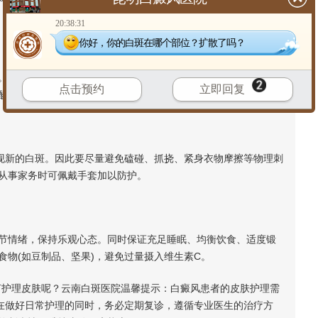
20:38:31
你好，你的白斑在哪个部位？扩散了吗？
每天可多次涂抹不含香料、酒精及刺激性添加剂的保湿霜，帮
点击预约
立即回复
酸等成分的医学护肤品，保持皮肤柔软湿润，减少不适感。
现新的白斑。因此要尽量避免磕碰、抓挠、紧身衣物摩擦等物理刺
从事家务时可佩戴手套加以防护。
情绪，保持乐观心态。同时保证充足睡眠、均衡饮食、适度锻
物(如豆制品、坚果)，避免过量摄入维生素C。
护理皮肤呢？云南白斑医院温馨提示：白癜风患者的皮肤护理需
。在做好日常护理的同时，务必定期复诊，遵循专业医生的治疗方