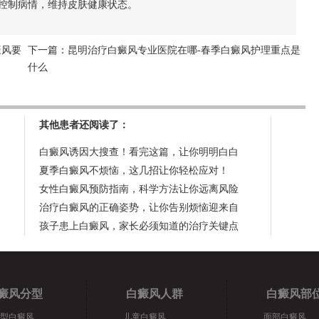
控制病情，维持皮肤健康状态。
癜风要
下一篇：
昆明治疗白癜风专业医院在哪-春季白癜风护理重点是
什么
其他患者还阅读了：
白癜风诱因大搜查！看完这篇，让你明明白白
夏季白癜风不烦恼，这几招让你轻松应对！
女性白癜风预防指南，科学方法让你远离风险
治疗白癜风的正确姿势，让你告别烦恼迎来自
孩子患上白癜风，家长必须知道的治疗关键点
癜风分型
白癜风人群
白癜风部
型白癜风
儿童白癜风
面部白癜风