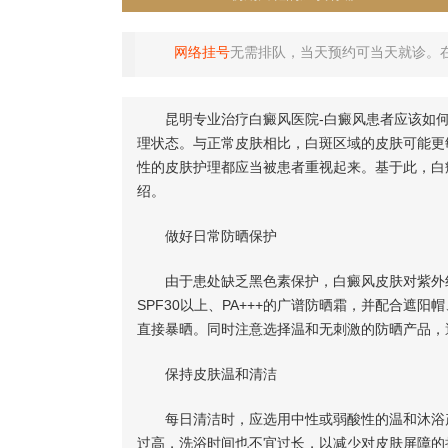
网络挂号
无需排队，当天预约可当天就诊。
昆明专业治疗白癜风医院-白癜风患者应该如何
理状态。与正常皮肤相比，白斑区域的皮肤可能更
性的皮肤护理都应当被患者重视起来。基于此，白
绍。
做好日常防晒保护
由于患处缺乏黑色素保护，白癜风皮肤对紫外线
SPF30以上、PA+++的广谱防晒霜，并配合
直接暴晒。同时注意选择温和无刺激的防晒产品，
保持皮肤温和清洁
每日清洁时，应选用中性或弱酸性的温和沐浴产
过高，洗浴时间也不宜过长，以减少对皮肤屏障的