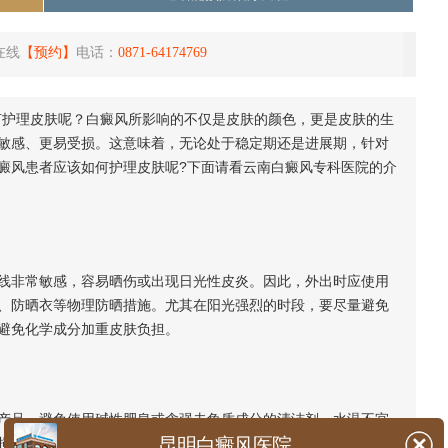
在线
【预约】
电话：
0871-64174769
护理皮肤呢？白癜风所影响的不仅是皮肤的颜色，更是皮肤的生
敏感、更易受损。这意味着，无论处于稳定期还是进展期，针对
癜风患者应该如何护理皮肤呢?下面请看云南白癜风专科医院的介
非常敏感，容易晒伤或出现日光性皮炎。因此，外出时应使用
遮阳帽、防晒衣等物理防晒措施。尤其在阳光强烈的时段，要尽量避免
避免化学成分加重皮肤负担。
品，避免使用碱性肥皂或含强去角质成分的清洁剂。水温不宜
昆明白癜风医院
损伤。洗完后用柔软毛巾轻轻拍干皮肤，切忌用力摩擦，尤其是