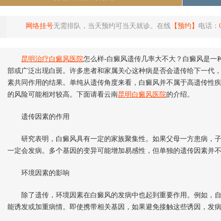
网络挂号
无需排队，当天预约可当天就诊。在线
【预约】
电话：
昆明治疗白癜风医院
怎么样-白癜风遗传几率大不大？白癜风是一
部或广泛出现白斑。许多患者和家属关心这种病是否会遗传给下一代
素共同作用的结果。单纯从遗传角度来看，白癜风并不属于高遗传性
的风险可能相对较高。下面请看云南
昆明白癜风医院
的介绍。
遗传因素的作用
研究表明，白癜风具有一定的家族聚集性。如果父母一方患病，子
一定会发病。多个基因的变异可能增加易感性，但单独的遗传因素并
环境因素的影响
除了遗传，环境因素在白癜风的发病中也起到重要作用。例如，自
能诱发或加重病情。即使携带相关基因，如果避免接触这些诱因，发