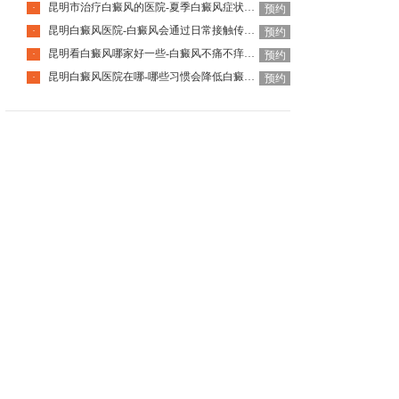
昆明市治疗白癜风的医院-夏季白癜风症状会加重吗
·
预约
昆明白癜风医院-白癜风会通过日常接触传染吗
·
预约
昆明看白癜风哪家好一些-白癜风不痛不痒就可以不管吗
·
预约
昆明白癜风医院在哪-哪些习惯会降低白癜风治疗效果呢
·
预约