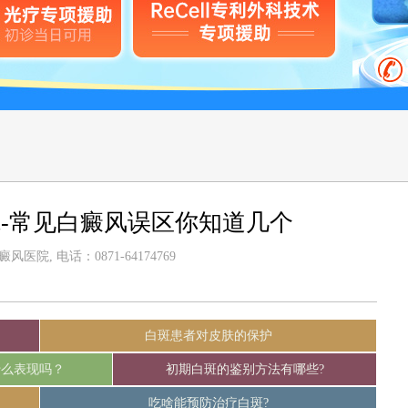
-常见白癜风误区你知道几个
医院, 电话：0871-64174769
白斑患者对皮肤的保护
什么表现吗？
初期白斑的鉴别方法有哪些?
吃啥能预防治疗白斑?