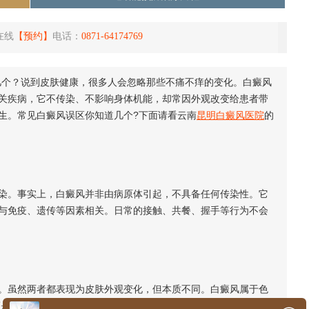
在线
【预约】
电话：
0871-64174769
个？说到皮肤健康，很多人会忽略那些不痛不痒的变化。白癜风
关疾病，它不传染、不影响身体机能，却常因外观改变给患者带
生。常见白癜风误区你知道几个?下面请看云南
昆明白癜风医院
的
。事实上，白癜风并非由病原体引起，不具备任何传染性。它
与免疫、遗传等因素相关。日常的接触、共餐、握手等行为不会
虽然两者都表现为皮肤外观变化，但本质不同。白癜风属于色
癌是细胞异常增殖的恶性疾病。两者成因、发展及应对方式均有明