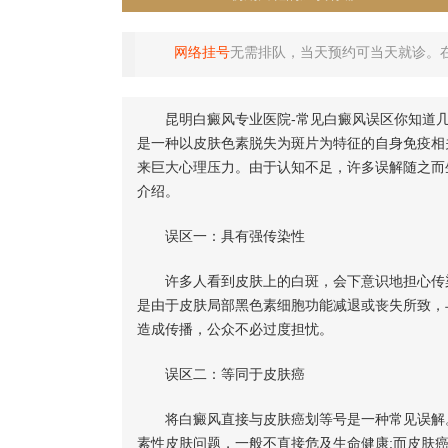
网络挂号
无需排队，当天预约可当天就诊。
昆明白癜风专业医院-常见白癜风误区你知道几
是一种以皮肤色素脱失为斑片为特征的自身免疫相
来巨大心理压力。由于认知不足，许多误解随之而
介绍。
误区一：具有强传染性
许多人看到皮肤上的白斑，会下意识地担心传染
是由于皮肤局部黑色素细胞功能减退或丧失所致，
造成传播，公众不必过度担忧。
误区二：等同于皮肤癌
将白癜风直接与皮肤癌划等号是一种常见误解。
素性皮肤问题，一般不直接危及生命健康;而皮肤