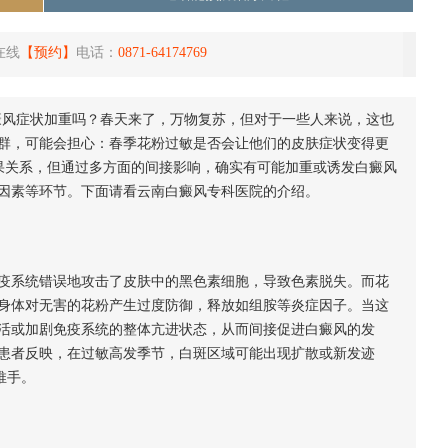
在线
【预约】
电话：
0871-64174769
风症状加重吗？春天来了，万物复苏，但对于一些人来说，这也
群，可能会担心：春季花粉过敏是否会让他们的皮肤症状变得更
果关系，但通过多方面的间接影响，确实有可能加重或诱发白癜风
因素等环节。下面请看云南白癜风专科医院的介绍。
系统错误地攻击了皮肤中的黑色素细胞，导致色素脱失。而花
身体对无害的花粉产生过度防御，释放如组胺等炎症因子。当这
活或加剧免疫系统的整体亢进状态，从而间接促进白癜风的发
患者反映，在过敏高发季节，白斑区域可能出现扩散或新发迹
推手。