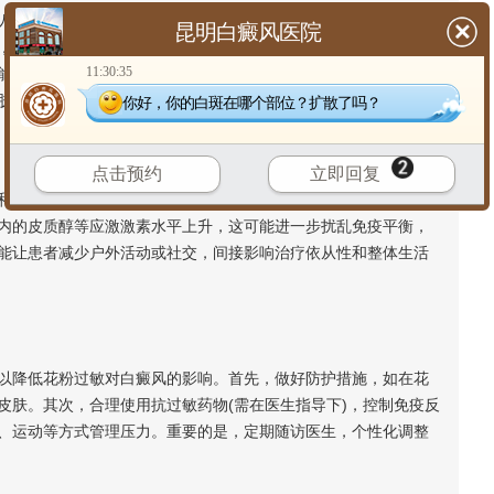
忽略了它对皮肤的直接影响。花粉颗粒可能附着在皮肤表面，
昆明白癜风医院
，如瘙痒、红肿或湿疹。频繁的搔抓或摩擦会损害皮肤屏障，造
11:30:35
能通过“同形反应”机制，诱发新的白斑在受损区域出现。因此，即
肤问题却可能成为症状加重的催化剂。
你好，你的白斑在哪个部位？扩散了吗？
点击预约
立即回复
睡眠，增加心理压力。而压力已被广泛认为是白癜风的重要诱
内的皮质醇等应激激素水平上升，这可能进一步扰乱免疫平衡，
能让患者减少户外活动或社交，间接影响治疗依从性和整体生活
降低花粉过敏对白癜风的影响。首先，做好防护措施，如在花
皮肤。其次，合理使用抗过敏药物(需在医生指导下)，控制免疫反
、运动等方式管理压力。重要的是，定期随访医生，个性化调整