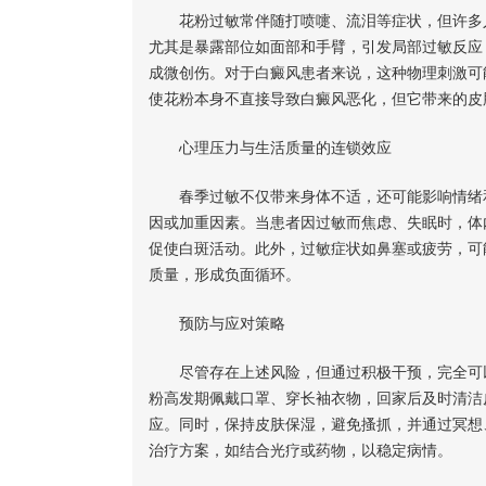
花粉过敏常伴随打喷嚏、流泪等症状，但许多人
尤其是暴露部位如面部和手臂，引发局部过敏反应
成微创伤。对于白癜风患者来说，这种物理刺激可
使花粉本身不直接导致白癜风恶化，但它带来的皮
心理压力与生活质量的连锁效应
春季过敏不仅带来身体不适，还可能影响情绪和
因或加重因素。当患者因过敏而焦虑、失眠时，体
促使白斑活动。此外，过敏症状如鼻塞或疲劳，可
质量，形成负面循环。
预防与应对策略
尽管存在上述风险，但通过积极干预，完全可以
粉高发期佩戴口罩、穿长袖衣物，回家后及时清洁
应。同时，保持皮肤保湿，避免搔抓，并通过冥想
治疗方案，如结合光疗或药物，以稳定病情。