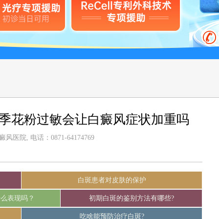
春季花粉过敏会让白癜风症状加重吗
医院, 电话：0871-64174769
白斑患者对皮肤的保护
什么表现吗？
初期白斑的鉴别方法有哪些?
吃啥能预防治疗白斑?