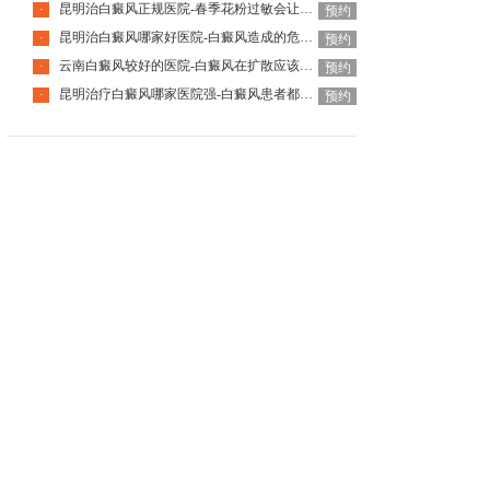
昆明治白癜风正规医院-春季花粉过敏会让白癜风症状加重吗
·
预约
昆明治白癜风哪家好医院-白癜风造成的危害都有哪些
·
预约
云南白癜风较好的医院-白癜风在扩散应该做些什么
·
预约
昆明治疗白癜风哪家医院强-白癜风患者都需要注意些什么
·
预约