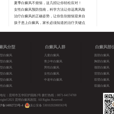
夏季白癜风不烦恼，这几招让你轻松应对！
女性白癜风预防指南，科学方法让你远离风险
治疗白癜风的正确姿势，让你告别烦恼迎来自
孩子患上白癜风，家长必须知道的治疗关键点
癜风分型
白癜风人群
白癜风部
型白癜风
儿童白癜风
面部白癜风
型白癜风
青少年白癜风
胸部白癜风
型白癜风
男性白癜风
颈部白癜风
型白癜风
女性白癜风
背部白癜风
型白癜风
中老年白癜风
双臂白癜风
性白癜风
双腿白癜风
地址：昆明市五华区护国路2号 拨打热线：0871-64174769
yright©2021 昆明白癜风医院. All Rights Reserved
P备14002723号-4
滇公安备 53010202000563号