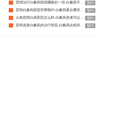
昆明治疗白癜风医院哪家好一些-白癜风不治的危害有哪些
·
预约
昆明白癜风医院官网预约-白癜风要从哪些方面来进行护理
·
预约
云南昆明白斑医院怎么样-白癜风患者可以吃哪些坚果呢
·
预约
昆明皮肤白癜风的治疗医院-白癜风比较容易出现在什么部位
·
预约